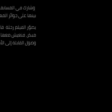
بينها على جوائز المه
يصوّر الفيلم رحلة ق
مبكر، فنعيش معها م
وصول القابلة إلى الأم