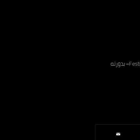
يذكر أن الفيلم حصد جائزة أفضل سيناريو في مهرجان «Festival du Court-Métrage d’Auch» بدورته