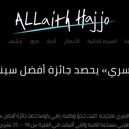
ية
السيرة الذاتية
الأعمال
أخبار
صور
أرشيف
ت
سري» يحصد جائزة أفضل سين
السري لمخرجه الليث حجو وكاتبه رامي كوسا حصد جائزة أفضل س
بنسخته الثانية والتي أقيمت في الفترة بين 18 – 25 تشرين الأول الجاري