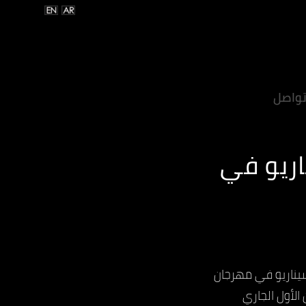
واصل
اريو في
يناريو في مهرجان