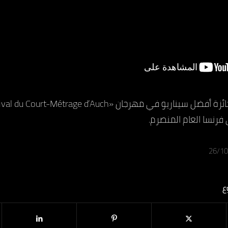
 فرنسا العام المنصرم.
26/1
ع