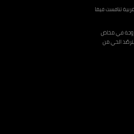
ية للمهرجان مجموعة من الأفلام القصيرة من 19 دولة عربية تنافست فيما
الزوجة في مخاض
ترصّد الحي من