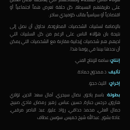
على طريقتهم البسيطة، كل حلقة تعرض هماً اجتماعياً أو
اقتصادياً أو سياسياً بقالب كوميدي ساخر.
بالإضافة لسلبيات الشخصيات المطروحة، نحاول أن نصل إلى
نتيجة بان هؤلاء الناس على الرغم من كل السلبيات التي
لديهم، هم شخصيات إيجابية مقارنة مع الشخصيات التي يمكن
أن نجدها بيننا في يومنا هذا.
إنتاج:
سامه للإنتاج الفني.
تأليف
: د.ممدوح حمادة.
إخراج:
الليث حجو.
بطولة
: باسم ياخور، نضال سيجري، آمال سعد الدين، تولاي
هارون، جرجس جبارة، حسين عباس، زهير رمضان، فادي صبيح،
جمال العلي، محمد حداقي، رواد عليو، عبد الناصر مرقبي،
غادة بشور، عبدالله شيخ خميس، سوسن عطاف