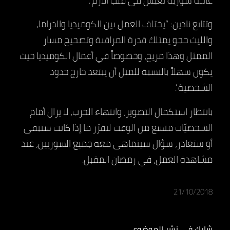
عائلة سورية تعيش في قلب الأزم”.
وتتابع نادين: “يختلف العمل بين الكوميديا والدراما،
والليث حجو يمتلك قدرة المراقبة وتصحيح مسار
الممثل وهذا مريح، وخصوصاً في أعمال الكوميديا حيث
يكون سهلاً بالنسبة للمثل أن يبتعد خارج حدود
الشخصية”.
بانتظار استكمال التصوير، وانتهاء الحرب، لا يزال أمام
الشخصيّات متسع من الوقت لتقرّر ما إذا كانت ستبقى
أو ستغادر، سؤال سيتماهى معه جميع السوريين، عند
مشاهدة العمل، في رمضان المقبل.
21/10/2018
شارك في نشر الموضوع