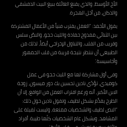
الأخ الأوسط، والذي يقنع العائلة ببيع البيت الدمشقي
والدكان، من أجل الهجرة.
يقول الأحمد: “العمل يقترب فنياً من الأعمال المشتركة
بين الثنائي ممدوح حمادة والليث حجو، والنصّ سلس
وقريب من القلب، والتناول الإخراجي أيضاً، لذلك من
الطبيعي أن ننتظر نتيجة قريبة من قلب الجمهور
وأحاسيسه”.
وفي أول مشاركة لها مع الليث حجو في عمل
كوميدي، تؤدّي نادين تحسين بك دور ميسون، زوجة
الابن الأكبر، أنه ورغم اقتراب العمل من الواقع، إلا أن
الطرح يقدَّم بشكل لطيف. وتقول نادين حول ذلك:
“النص لطيف والشخصيات ممتعة، وليست ثقيلة على
المشاهد، وبشكل عام الشخصيات كلّها طيبة. أفراد