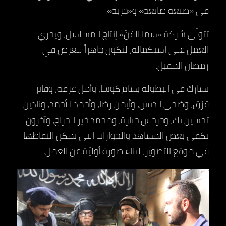
في «ضيعة ضايعة» و«خربة».
تتولّى شركة «سما الفنّ» إنتاج المسلسل، ويجري
العمل على استكماله، ليكون جاهزاً للعرض في
رمضان المقبل.
يشارك في البطولة بسام كوسا، وأمل عرفة، وفايز
قزق، وضحى الدبس، وأيمن رضا، وأحمد الأحمد، ونادين
تحسين بك، وجرجس جبارة، ومحمد خير الجراح، وآخرون.
تكفي بعض المشاهد والحوارات التي يمكن التقاطها
في موقع التصوير، لبناء صورة أوليّة عن العمل.