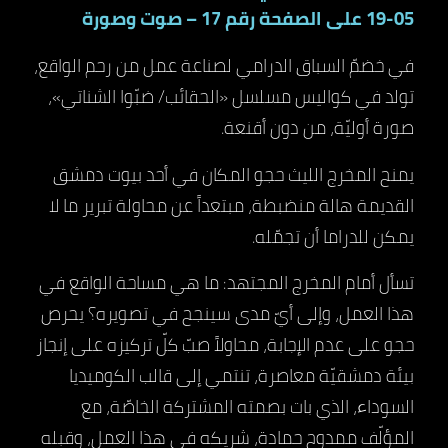
05-19 على الصفحة رقم 17 – صوت وصورة
في خضمّ السباق الدرامي لصناعة عمل من رحم الواقع،
تولد في كواليس مسلسل «الحقائب/ ضبّوا الشناتي»،
صورة أوليّة، من دون أقنعة.
يمنح المخرج الليث حجو المكان في أحد بيوت دمشق
القديمة هالة منضبطة، مبتعداً عن محاولة تبرير ما لا
يمكن للدراما أن تجمّله.
تسأل أمام المخرج المجتهد: ما هي مساحة الواقع في
هذا العمل، وإلى أيّ مدى سينجح في تصويره؟ يحرص
حجو على عدم الإجابة، محاولاً صبّ كلّ تركيزه على إنجاز
بيئة دمشقيّة معاصرة، تنتمي إلى قالب الكوميديا
السوداء، الذي بات بصمته المشتركة الخاصّة، مع
المؤلّف ممدوح حمادة، شريكه في هذا العمل، وقبله