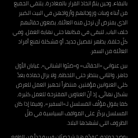
بالبقاء، وحين يتمّ اتخاذ القرار بالمغادرة، يلتقي الجميع
من أبناء وبنات وزوجاتهم وأزواجهن في البيت الكبير
الذي يفترض أن ترحل منه العائلة، يضعون حقائبهم
خلف الباب، لتبقى في مكانها حتى نهاية العمل، وفي
كلّ حلقة، يظهر تفصيل جديد، أو مشكلة تمنع أفراد
العائلة من السفر.
بين عنواني «الحقائب» و«ضبّوا الشناتي»، غيابان الأول
جاهز، والثاني ينتظر حتى اللحظة، ولا يزال حمادة يعدّ
كلي العنوانين مؤقتين، منتظراً تجهيز العمل للعرض
بشكل نهائي، إذ أنّ العناوين المقترحة للعمل كثيرة،
كما يقول مؤلّف المسلسل لـ«السفير»، وفيما إذا كان
المسلسل يركّز على المواقف السياسية في ظلّ
الظروف التي تشهدها البلاد.
يوضح حمادة: “نقدّم هنا شخصيّات قريبة جداً من الواقع