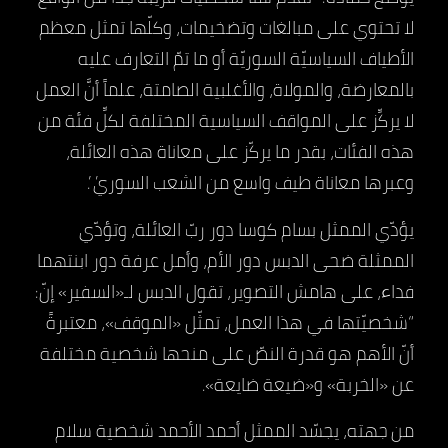
لا تحتوي على مبالغات وتضخيمات، وكلّها تمثل معظم
الأطياف السياسيّة السوريّة أو ما تمّ التعارف عليه
بالمعارضة، والمولاة، والأغلبية الصامتة، علماً أنَّ العمل
لا يركِّز على المواقف السياسية المختلفة لكلِّ فئة من
هذه الفئات، بقدر ما يركّز على معاناة هذه العائلة،
وعبرها معاناة طيف واسع من الشعب السوري”.
يؤدّي الممثل بسام كوسا دور ربّ العائلة، وتؤدّي
الممثلة ضحى الدبس دور الأم، وأمل عرفة دور ابنتهما
فداء، على هامش التصوير، تقول الدبس لـ«السفير» إنّ:
“شخصيّتها في هذا العمل، تمثّل «الموقف»، معتبرةً
أنّ الأهم هو قدرة النصّ على منحها شخصية مختلفة
عن «الخربة» و«ضيعة ضايعة».
من جهته، يجسّد الممثل أحمد الأحمد شخصية سلام